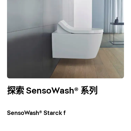
探索 SensoWash® 系列
SensoWash® Starck f