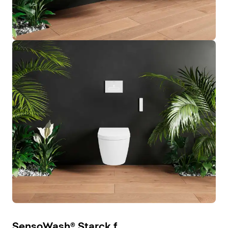
SensoWash® Starck f