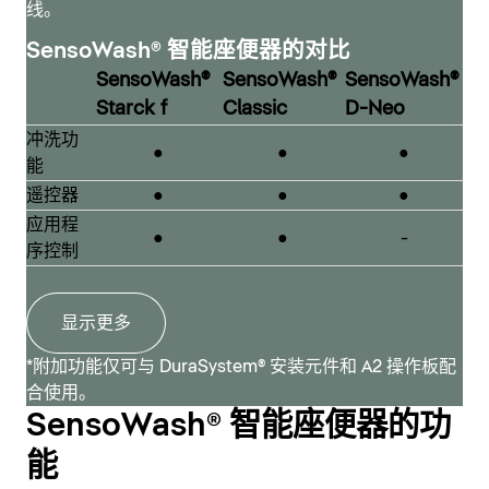
线。
SensoWash® 智能座便器的对比
SensoWash®
SensoWash®
SensoWash®
SensoWash® Classic
Starck f
Classic
D-Neo
冲洗功
Philippe Starck 设计的 SensoWash® Classic 借鉴了原
●
●
●
能
始、经典的 SensoWash® 风格，同时对盖板和座圈组合
SensoWash® D-Neo
遥控器
●
●
●
进行了视觉和技术上的改进。由此诞生了现代简约的设
杜拉维特推出的 SensoWash® D-Neo 系列，是一款入门
计，其特点是技术单元相对紧凑，同时具备全面的功能，
应用程
●
●
-
级智能座便器——造型紧凑，设计简约。它可轻松融入任
可提供最大的舒适度。
序控制
何浴室，并与所有杜拉维特设计系列相得益彰。
SensoWash® Classic
显示更多
SensoWash® D-Neo
*附加功能仅可与 DuraSystem® 安装元件和 A2 操作板配
合使用。
SensoWash® 智能座便器的功
能