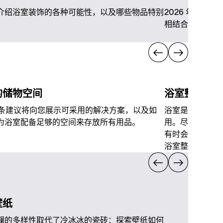
介绍浴室装饰的各种可能性，以及哪些物品特别
2026 年的浴
相结合。
的储物空间
浴室整理
8 条建议将向您展示可采用的解决方案，以及如
浴室是每个公寓
为浴室配备足够的空间来存放所有用品。
用。尽管如此，
有时会被忽视。
浴室整洁并不难
壁纸
斓的多样性取代了冷冰冰的瓷砖：探索壁纸如何