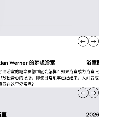
stian Werner 的梦想浴室
浴室照明
舒适浴室的概念贯彻到底会怎样？如果浴室成为
浴室照明不仅具
以放松身心的场所，即使日常琐事已经结束，人
间变成舒适的绿
愿意在这里停留呢？
浴室
2026年浴室