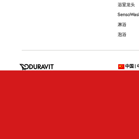
浴室龙头
SensoWa
淋浴
泡浴
中国