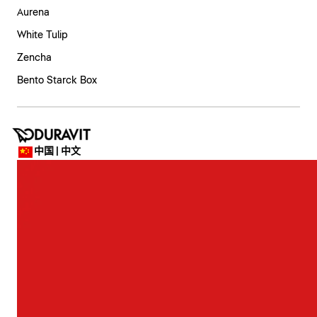
Aurena
White Tulip
Zencha
Bento Starck Box
中国 | 中文