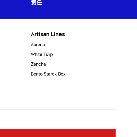
责任
Artisan Lines
Aurena
White Tulip
Zencha
Bento Starck Box