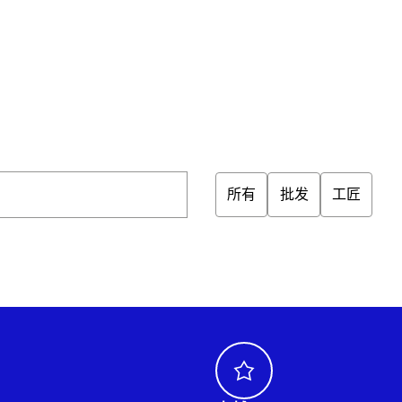
所有
批发
工匠