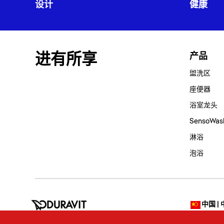
设计
健康
进有所享
产品
盥洗区
座便器
浴室龙头
SensoWa
淋浴
泡浴
中国