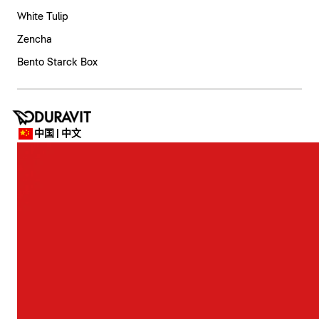
White Tulip
Zencha
Bento Starck Box
中国 | 中文