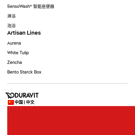
SensoWash® 智能座便器
淋浴
泡浴
Artisan Lines
Aurena
White Tulip
Zencha
Bento Starck Box
中国 | 中文