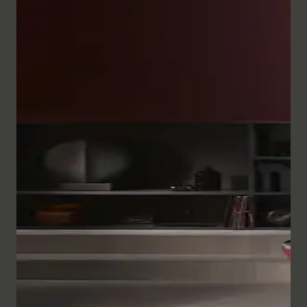
White Tulip 系列的浴室家具产品线非常全面，其精湛的
工艺和精致的设计令人印象深刻。
半高柜
和 White Tulip
台盆柜有多种尺寸可供选择，有带铬合金把手和不带铬合
White Tulip 系列浴室镜以其独特的设计为洗漱区锦上添
金把手的两种款式。所有款式都配有自闭式缓冲装置，确
花。环绕式 LED 照明可通过传感器或应用程序进行非接
保柜门轻柔关闭。根据尺寸的不同，洗脸盆柜最多可配有
触式调光，镜面加热功能也可通过传感器或应用程序进行
四个抽屉，可选配内部照明和实木内饰系统。
White Tulip 浴室龙头延续了该系列卓越的设计风格。
开关控制。
White Tulip 浴室家具的柜体可提供多种细腻的丝光哑光
White Tulip 龙头的设计元素贯穿始终，其手柄呈郁金香
和高光漆面。丝光哑光漆面甚至能自动消除细小的划痕，
形状，与洗脸盆和浴缸的形状相呼应，表面经过精细打
显示浴室镜子
而且特殊的防指纹表面使清洁和保养变得特别容易。
White Tulip 浴缸有两种款式：圆形或椭圆形。两种款式
磨，操作起来特别轻松舒适。 White Tulip 洗脸盆龙头有
都采用无缝亚克力饰面和略微向外倾斜的边缘，轻松融入
S、M、L 和 XL 不同高度可供选择。此外，还有嵌入式
落地式镀铬支架配有木质搁板，显得格外醒目。此外，这
设计系列。圆形浴缸直径为 1400 毫米，内部空间宽敞。
款可供选择。
些支架还可以在两侧安装最多两个圆形毛巾架。