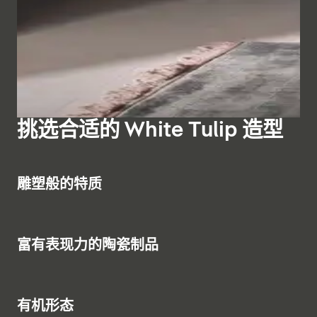
与其他富有表现力的陶瓷产品相匹配的是，White Tulip
它将成为浴室中的特别亮点。 椭圆形款式的白色郁金香
该系列的淋浴和
浴缸龙头
有明装和暗装两种款式，淋浴龙
系列同样提供小便池和座便器选择。这些产品与冲洗喷嘴
浴缸有两种尺寸：1800x800 毫米和 1600x900 毫米
头可选择配备手持花洒和头顶花洒的转换阀或单个花洒。
小便池一样，都清晰地体现了 White Tulip 的典型风格。
（适用于较小空间，更省空间）。
显示浴室家具
对于独立式浴缸，White Tulip 的落地式浴缸龙头可营造
壁挂式座便器配备 HygieneFlush 冲洗技术，落地式座便
出视觉上的亮点。
器配备 Duravit Rimless 冲洗技术。外部按钮使带自动缓
显示台盆柜
显示浴缸
降落功能的座圈可以轻松拆卸，便于清洁。
显示浴室龙头
挑选合适的 White Tulip 造型
显示座便器
显示淋浴龙头
6
雕塑般的特质
1
富有表现力的陶瓷制品
4
有机形态