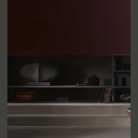
White Tulip 系列的浴室家具产品线非常全面，其精湛的
工艺和精致的设计令人印象深刻。
半高柜
和 White Tulip
台盆柜有多种尺寸可供选择，有带铬合金把手和不带铬合
White Tulip 系列浴室镜以其独特的设计为洗漱区锦上添
金把手的两种款式。所有款式都配有自闭式缓冲装置，确
花。环绕式 LED 照明可通过传感器或应用程序进行非接
保柜门轻柔关闭。根据尺寸的不同，洗脸盆柜最多可配有
触式调光，镜面加热功能也可通过传感器或应用程序进行
四个抽屉，可选配内部照明和实木内饰系统。
White Tulip 浴室龙头延续了该系列卓越的设计风格。
开关控制。
White Tulip 浴室家具的柜体可提供多种细腻的丝光哑光
White Tulip 龙头的设计元素贯穿始终，其手柄呈郁金香
和高光漆面。丝光哑光漆面甚至能自动消除细小的划痕，
形状，与洗脸盆和浴缸的形状相呼应，表面经过精细打
显示浴室镜子
而且特殊的防指纹表面使清洁和保养变得特别容易。
White Tulip 浴缸有两种款式：圆形或椭圆形。两种款式
磨，操作起来特别轻松舒适。 White Tulip 洗脸盆龙头有
都采用无缝亚克力饰面和略微向外倾斜的边缘，轻松融入
S、M、L 和 XL 不同高度可供选择。此外，还有嵌入式
落地式镀铬支架配有木质搁板，显得格外醒目。此外，这
设计系列。圆形浴缸直径为 1400 毫米，内部空间宽敞。
款可供选择。
些支架还可以在两侧安装最多两个圆形毛巾架。