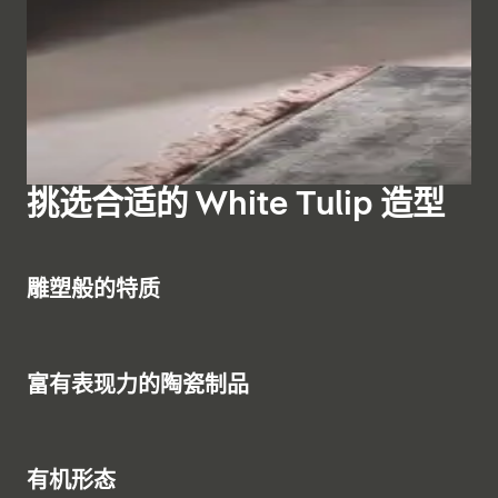
与其他富有表现力的陶瓷产品相匹配的是，White Tulip
它将成为浴室中的特别亮点。 椭圆形款式的白色郁金香
该系列的淋浴和
浴缸龙头
有明装和暗装两种款式，淋浴龙
系列同样提供小便池和座便器选择。这些产品与冲洗喷嘴
浴缸有两种尺寸：1800x800 毫米和 1600x900 毫米
头可选择配备手持花洒和头顶花洒的转换阀或单个花洒。
小便池一样，都清晰地体现了 White Tulip 的典型风格。
（适用于较小空间，更省空间）。
显示浴室家具
对于独立式浴缸，White Tulip 的落地式浴缸龙头可营造
壁挂式座便器配备 HygieneFlush 冲洗技术，落地式座便
出视觉上的亮点。
器配备 Duravit Rimless 冲洗技术。外部按钮使带自动缓
显示台盆柜
显示浴缸
降落功能的座圈可以轻松拆卸，便于清洁。
显示浴室龙头
挑选合适的 White Tulip 造型
显示座便器
显示淋浴龙头
6
雕塑般的特质
富有表现力的陶瓷制品
4
有机形态