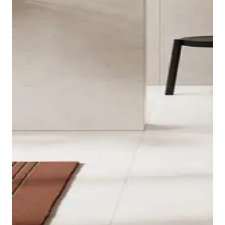
美学与浴室卫生相融合：该系列的座便器壁挂式和落地式
可供选择。配有易于清洁的釉面搭配 Duravit Rimless®
技术。
小便池不仅可用于公共和半公共区域使用。在高档私人浴
紧凑型设计为较小的空间提供了实用的解决方案：仅 485
室中，小便池也越来越受欢迎。Starck 3 小便池可从上
毫米的突出长度，可节省浴室宝贵的空间。
方或后方进水，水管连接处被隐藏起来。配套的陶瓷隔板
可防止他人窥视，这在公共区域显得尤为重要。 小便池
宽度仅为 245 毫米，非常节省空间。
显示座便器