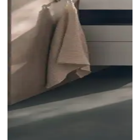
质的设计与完美的舒适性。开放式和封闭式储物空间相结
合，确保了空间的最佳利用，并可快速取用所需物品。开
放式隔层配有可选照明，柔化了家具的严谨几何形状，为
浴室营造出舒适的氛围和通透感。
半高柜配有一扇门，高柜配有两扇门和中间的开放式壁
显示浴室家具
龛，可作为装饰性搁板使用，并可选择添加照明，与洗脸
盆柜相得益彰。高柜上层门内侧设有更多玻璃隔层，可存
Studio F. A. Porsche 设计系列的浴缸让放松体验更完
放小物件。
美。 无论内置式、前壁式还是独立式，所有型号都配有
层压涂层使浴室家具具有抗划伤性，从而提高了整体的耐
腰椎支撑，提供符合人体工学的支撑，让您享受特别舒适
用性。Studio F. A. Porsche Collection 的所有家具均提
Studio F. A. Porsche 设计系列的镜子和镜柜也采用了该
的坐姿。从外观上看，独立式浴缸尤其让人想起台盆的形
供自然色调、低调或鲜艳的色彩以及各种木质色调可供选
系列的标志性开放式壁龛设计，形成实用的搁板。除了侧
状，突出了该系列的和谐理念。
择。防指纹涂层（用于控制台面板和超哑光表面）使表面
面的照明区域外，镜子还配有实用的壁龛照明，并可通过
该系列的嵌入式浴缸由经典的卫生陶瓷制成，而独立式浴
清洁和保养变得特别容易。 此外，还提供可选的壁龛照
Studio F. A. Porsche 设计系列的石质支架有三种不同的
传感器进行非接触式控制。可选配镜子加热装置。
缸和前壁式浴缸则由通体染色的
DuroCast® Plus
矿物铸
明和双色设计，家具主体和开放式壁龛的颜色可独立选
颜色和款式可供选择，从而扩展了浴室个性化定制的可能
镜柜的直接照明和壁龛照明也可通过感应开关进行控制。
件制成，表面柔滑细腻，质感哑光。两种型号的浴缸都足
择，并可自由组合。
性。由于支架的形状与陶瓷的圆润边缘相呼应，营造出统
两扇双面镜门后面隐藏着许多实用的储物空间，可存放所
够宽大，可容纳两人同时使用。
一和谐的效果。 因此，石质支架只能与配套的台盆一起
有需要随时取用的浴室用品。镜柜底部的外部插座可用于
成套购买。高品质的意大利天然石材非常引人注目，其表
显示高柜
吹头发或给手机充电，而无需打开柜门。为获得最佳照明