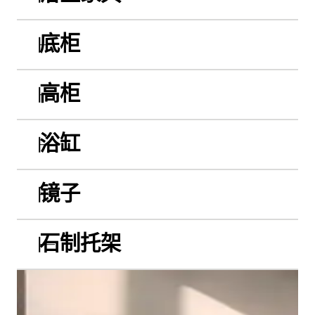
底柜
高柜
浴缸
镜子
石制托架