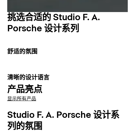
面经过特殊处理，非常易于保养且不易损坏。每块天然石
显示浴缸
效果，可选择添加内部照明。
材都是独一无二的，这体现在它们各异的色彩和纹理上。
挑选合适的 Studio F. A.
石材中嵌入的柔和弧形隔层不仅为刷子或皂液器等配件提
显示镜子
Porsche 设计系列
供了实用的储物空间，其特殊的加工工艺更彰显了卓越的
设计和品质。根据型号的不同，坚固的石板可直接安装在
墙壁上，并在其上放置台盆。 同时，粉末涂层金属制成
显示镜柜
的支架采用优雅的哑光黑色，可作为毛巾架使用。或者将
5
舒适的氛围
石板放在木质支架上，形成两种材料和结构之间的和谐融
合。此外，木质支架可实现长达两米的个性化洗漱台宽
此外，还有带两个抽屉的洗脸盆柜，这些柜子是专门为家
度，从而创造额外的存放空间。
具洗脸盆设计的，同样具有智能的存储空间分配功能。
4
清晰的设计语言
该系列产品还配有台盆支架、带底部内置洗脸盆的支架
注意：
石质支架需要使用至少 M12 规格的重型锚栓固定
产品亮点
（套装）以及可变支架，用于安装宽度为 1200 毫米至
在混凝土元件上，例如 Fischer FAZ II 12/10（Duravit 产
2000 毫米的台盆。
品编号#0050980000）或 Fischer FH II 12/M6
显示所有产品
I（Duravit 产品编号#0050970000）或同类产品。
特别亮点
：精雕细琢，配有阴影接缝，台盆柜底板仿佛悬
Studio F. A. Porsche 设计系
浮在空中。得益于轻触式技术和自动回位功能，使用体验
极为舒适。为了更好地保持整洁，还提供各种内部分隔
显示石制壁架
列的氛围
件，可额外放入抽屉中。