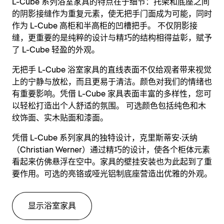
L-Cube 系列浴室家具的特点在于细节：托架和底座之间
的阴影接缝作为重复元素，使无把手门面成为可能，同时
作为 L-Cube 高柜和半高柜的凹槽把手。 不仅阴影接
缝，更重要的是纯粹的设计与精巧的结构相得益彰，赋予
了 L-Cube 轻盈的外观。
无把手 L-Cube 浴室家具的直线表面不仅给观者带来视觉
上的宁静与放松，而且更易于清洁。颜色对我们的情绪也
有重要影响。凭借 L-Cube 家具表面丰富的多样性，您可
以轻松打造出个人舒适的氛围。 可选颜色包括纯色和木
纹饰面、实木贴面和漆面。
凭借 L-Cube 系列家具的独特设计，克里斯蒂安·沃纳
（Christian Werner）通过精巧的设计，使各个柜体元素
看起来仿佛悬浮在空中。家具的壁挂安装也为此起到了重
要作用。可选的亮铬或哑光铝制底座营造出优雅的外观。
显示浴室家具