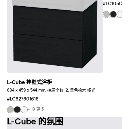
供了额外的存储空间。这里同样采用传感器实现无接触开
#LC105C0
关和调光功能。镜柜门内侧也涂有镜面，门后设有实用的
+ 
玻璃搁板、镜面背板和电源插座。 根据个人喜好和建筑
L-Cube 底柜的亮点：凭借 Duravit 开发的 c-bonded 和
条件，Duravit 带照明的镜柜可以安装在墙壁前面，也可
c-shaped 技术，底柜和洗脸盆融为一体，形成完美的整
以使用安装框架嵌入墙壁。该镜柜有多种尺寸可供选择，
体。
还有白色或石墨色框架，适合各种洗漱区和装修风格。
此外，还可选择：额外的洗漱区照明，为洗漱区提供最佳
照明。
显示底柜和支架
显示镜子和带镜子柜
L-Cube 挂壁式浴柜
684 x 459 x 544 mm, 抽屉个数: 2, 黑色橡木 哑光
#LC627601616
+ 19 更多
L-Cube 的氛围