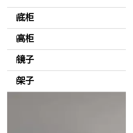
底柜
高柜
镜子
架子