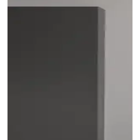
L-Cube 提供各种宽度和款式的底柜，选择范围广泛。无
论客用卫生间还是大型家庭浴室，无论带一个、两个还是
四个抽屉，无论是壁挂式还是落地式——在 L-Cube 系列
中，您都能找到合适的家具。
抽屉为所有重要的浴室用品提供了充足的空间。可选配的
预装实木内置系统可将抽屉内部空间进行合理划分和整