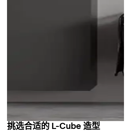
与家具元素相匹配的是简约的 L-Cube 镜子，它被“光框”
理，从而进一步保持整洁。 所有 L-Cube 底柜的无把手
所环绕。环绕镜子的节能 LED 光源可通过右下角的感应
拉出式抽屉都配备了创新的拉出技术。借助轻触技术，抽
开关，用一只手无接触地打开和关闭。长寿命的 LED 灯
屉的打开非常轻松，而自闭式缓冲装置则确保抽屉关闭时
可提供完美、无眩光的照明，并可进行标准调光。 所有
同样轻柔。
镜子的宽度都与 Duravit L-Cube 洗脸台完美匹配。该系
浴室里通常会堆积许多个人卫生和身体护理用品，以满足
列的圆形镜子与矩形镜子设计相同，配置也相同，是该系
L-Cube 底柜与 Duravit 陶瓷系列完美搭配。由于配有用
个人需求。因此，L-Cube 系列在内部也完美地针对各种
列的亮点。每款镜子都有哑光白色或哑光石墨色两种框架
于台面式洗脸盆的悬臂式洗脸盆底柜，许多系列都可以与
浴室用品的整理和存放进行了设计。L-Cube 高柜和半高
可供选择，并可选配镜子加热装置。
L-Cube 组合使用。 这些 L-Cube 底柜的特点是不对称的
柜也遵循同样的原则：外部简洁，内部整洁。 高品质的
抽屉布局，顶部可存放较小的浴室用品，底部可存放较大
真玻璃搁板配有铝制前条，不仅让物品井井有条，还确保
的物品。这不仅实用，而且营造出新鲜的魅力，同时不会
透明度。
破坏该系列整体的宁静、纯粹的整体外观。
与洗漱区家具相匹配的是 Duravit L-Cube 系列搁板，其
由于 Duravit 非常重视个性化定制，因此根据用户个人喜
长度和隔间布局各异，可水平或垂直安装。通过开放式和
好定制 Duravit L-Cube 高柜是理所当然的。因此，
封闭式元素的交替，形成了既非传统又迷人的家具组合。
Duravit L-Cube 柜子的高度、宽度和深度都可以根据个
不同表面也可以相互组合。
人喜好进行选择。
显示货架
查看浴室柜
挑选合适的 L-Cube 造型