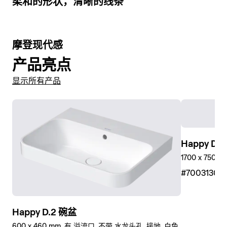
柔和的形状，清晰的线条
9
摩登现代感
产品亮点
显示所有产品
Happy D
1700 x 750 
#7003130
Happy D.2 碗盆
600 x 460 mm, 有 溢流口, 不带 水龙头孔, 接地, 白色