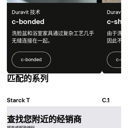
Duravit 技术
Duravit
c-bonded
c-sha
洗脸盆和浴室家具通过复杂工艺几乎
由于洗脸
无缝连接在一起。
因此不会
c-bonded
c-sh
匹配的系列
Starck T
C.1
查找您附近的经销商
城市或邮政编码