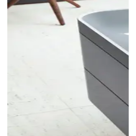
Happy D.2 浴室家具延续了该系列的优雅现代风格。共有
11 种柜体表面可供选择——石墨超哑光表面还额外涂有防
指纹涂层。 壁挂式洗脸盆柜配有两个抽屉，提供了额外
Happy D.2 系列的镜子呈圆形，亮度舒适。它们配有环形
的存储空间。拉出式抽屉和抽屉可选配枫木或胡桃木内
灯带，有径向和有机两种装饰款式可供选择。通过传感器
饰。同样可选配的 LED 照明让每位使用者都能直接找到