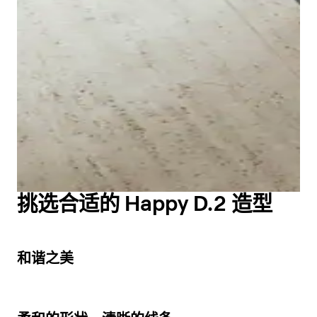
或图标，可以控制不同的亮度级别和实用的镜子加热功
所需物品。
Happy D.2 浴缸同样具有精致、圆润的角，赋予该系列独
能。完美协调：凭借创新的无线技术，两件套的灯带可以
该系列的半高柜有两种尺寸可供选择，小巧实用的搁板确
特、经典的外观设计。
同步无级调节灯光颜色。
保内部空间井井有条。
浴缸有独立式和前壁式两种款式可供选择，配有石墨超哑
Happy D.2 系列座便器有壁挂式和落地式两种款式，配有
光或亮白色模压亚克力饰面。除了迷人的设计外，紧凑的
显示浴室镜子
带自动缓降功能和无自动缓降功能的配套座圈。部分型号
显示浴室家具
外形尺寸和多种款式还为空间规划提供了灵活性。为了让
还配备了创新的
Duravit Rimless®
冲洗技术。
您在浴室中享受更放松的体验，Happy D.2 浴缸还提供漩
除了经典的白色外，Happy D.2 座便器还有炭灰色可选。
涡浴缸款式。
显示座便器
显示浴缸和漩涡浴缸
挑选合适的 Happy D.2 造型
3
和谐之美
3