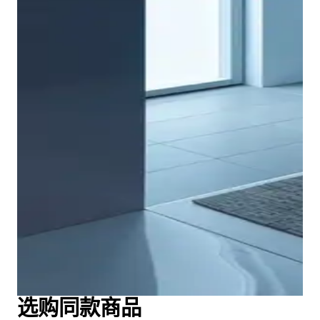
浴室家具领域也以轻盈和简约为主。诀窍在于开放式和封
闭式空间的混合：这样一切看起来都通透且通风。一些高
柜的精巧的 2/3 分区也可以延续到台盆底柜上。表面设
DuraStyle 系列座便器也融合了简约的设计风格与卓越的
计有多种颜色可供选择。 双色设计尤为特色，可将柜体
功能性。平坦的盖板/座圈组合设计格外优雅，可选配自
颜色与不同的正面表面相结合。配套的镜子有多种宽度可
动缓降功能。 座便器有壁挂式、落地式和靠墙式三种款
供选择，缎面 LED 灯区可提供高达 300 勒克斯的最佳照
式，配备创新的
Duravit Rimless®
冲洗技术，可选择隐
明。
藏式或开放式安装。产品选择繁多，几乎适用于所有应用
领域和建筑环境。
显示浴室家具
选购同款商品
显示座便器