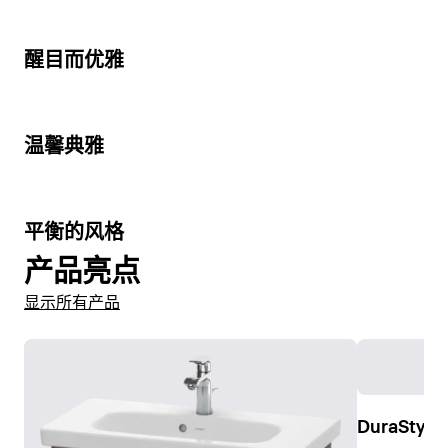
3
醒目而优雅
5
温馨典雅
3
平衡的风格
产品亮点
显示所有产品
DuraStyl