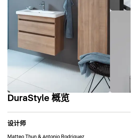
DuraStyle 概览
设计师
Matteo Thun & Antonio Rodriguez