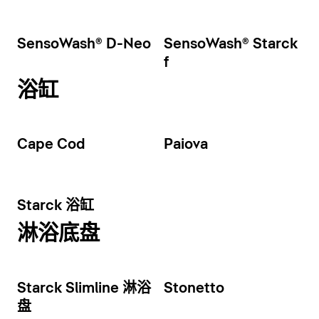
SensoWash® D-Neo
SensoWash® Starck
f
浴缸
Cape Cod
Paiova
Starck 浴缸
淋浴底盘
Starck Slimline 淋浴
Stonetto
盘