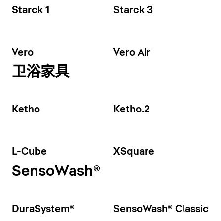
Starck 1
Starck 3
Vero
Vero Air
卫浴家具
Ketho
Ketho.2
L-Cube
XSquare
SensoWash®
DuraSystem®
SensoWash® Classic