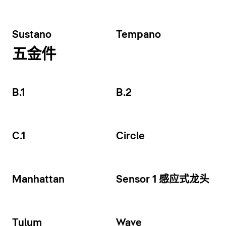
Sustano
Tempano
五金件
B.1
B.2
C.1
Circle
Manhattan
Sensor 1 感应式龙头
Tulum
Wave