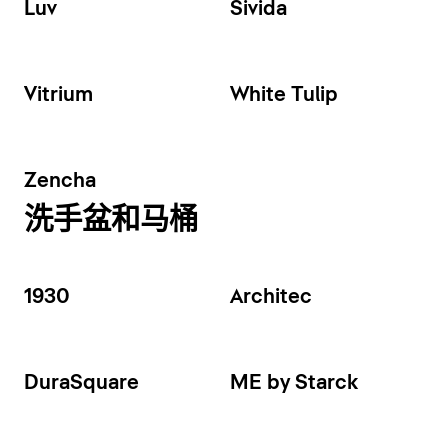
Luv
Sivida
Vitrium
White Tulip
Zencha
洗手盆和马桶
1930
Architec
DuraSquare
ME by Starck